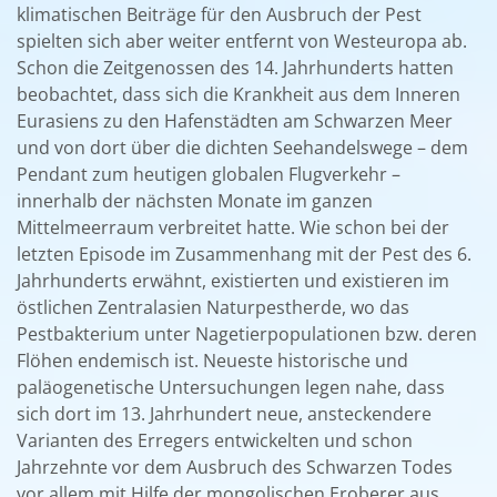
klimatischen Beiträge für den Ausbruch der Pest
spielten sich aber weiter entfernt von Westeuropa ab.
Schon die Zeitgenossen des 14. Jahrhunderts hatten
beobachtet, dass sich die Krankheit aus dem Inneren
Eurasiens zu den Hafenstädten am Schwarzen Meer
und von dort über die dichten Seehandelswege – dem
Pendant zum heutigen globalen Flugverkehr –
innerhalb der nächsten Monate im ganzen
Mittelmeerraum verbreitet hatte. Wie schon bei der
letzten Episode im Zusammenhang mit der Pest des 6.
Jahrhunderts erwähnt, existierten und existieren im
östlichen Zentralasien Naturpestherde, wo das
Pestbakterium unter Nagetierpopulationen bzw. deren
Flöhen endemisch ist. Neueste historische und
paläogenetische Untersuchungen legen nahe, dass
sich dort im 13. Jahrhundert neue, ansteckendere
Varianten des Erregers entwickelten und schon
Jahrzehnte vor dem Ausbruch des Schwarzen Todes
vor allem mit Hilfe der mongolischen Eroberer aus