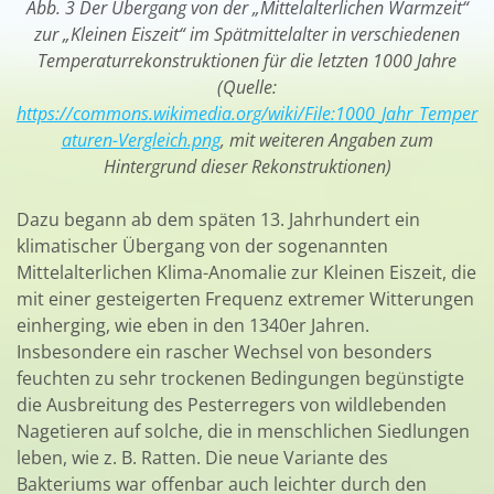
Abb. 3 Der Übergang von der „Mittelalterlichen Warmzeit“
zur „Kleinen Eiszeit“ im Spätmittelalter in verschiedenen
Temperaturrekonstruktionen für die letzten 1000 Jahre
(Quelle:
https://commons.wikimedia.org/wiki/File:1000_Jahr_Temper
aturen-Vergleich.png
, mit weiteren Angaben zum
Hintergrund dieser Rekonstruktionen)
Dazu begann ab dem späten 13. Jahrhundert ein
klimatischer Übergang von der sogenannten
Mittelalterlichen Klima-Anomalie zur Kleinen Eiszeit, die
mit einer gesteigerten Frequenz extremer Witterungen
einherging, wie eben in den 1340er Jahren.
Insbesondere ein rascher Wechsel von besonders
feuchten zu sehr trockenen Bedingungen begünstigte
die Ausbreitung des Pesterregers von wildlebenden
Nagetieren auf solche, die in menschlichen Siedlungen
leben, wie z. B. Ratten. Die neue Variante des
Bakteriums war offenbar auch leichter durch den