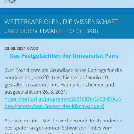
(1348)
WETTERKAPRIOLEN, DIE WISSENSCHAFT
UND DER SCHWARZE TOD (1348)
23.08.2021 07:02
Das Pestgutachten der Universität Paris
(Der Text diente als Grundlage eines Beitrags für die
Sendereihe „Betrifft: Geschichte“ auf Radio Ö1,
gestaltet zusammen mit Hanna Ronzheimer und
ausgestrahlt am 26. 8. 2021:
https://oe1.orf.at/programm/20210826/649348/Auf-
den-historischen-Spuren-des-Klimawandels
)
Als sich im Jahr 1348 die verheerende Pestpandemie
des später so genannten Schwarzen Todes vom