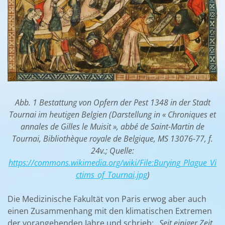
Abb. 1 Bestattung von Opfern der Pest 1348 in der Stadt
Tournai im heutigen Belgien (Darstellung in « Chroniques et
annales de Gilles le Muisit », abbé de Saint-Martin de
Tournai, Bibliothèque royale de Belgique, MS 13076-77, f.
24v.; Quelle:
https://commons.wikimedia.org/wiki/File:Burying_Plague_Vi
ctims_of_Tournai.jpg
)
Die Medizinische Fakultät von Paris erwog aber auch
einen Zusammenhang mit den klimatischen Extremen
der vorangehenden Jahre und schrieb:
„
Seit einiger Zeit