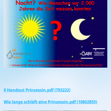
0 Handout Prinzessin.pdf (793222)
Wie lange schläft eine Prinzessin.pdf (10802855)