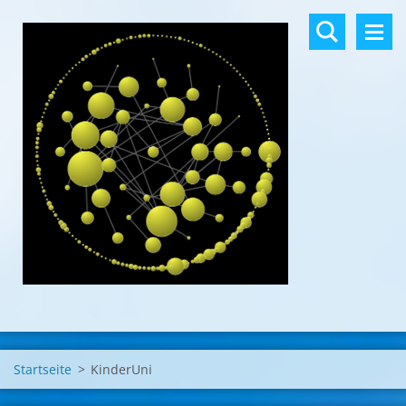
Startseite
>
KinderUni