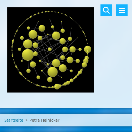
Startseite
>
Petra Heinicker