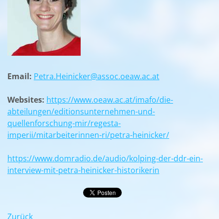
Email:
Petra.Heinicker@assoc.oeaw.ac.at
Websites:
https://www.oeaw.ac.at/imafo/die-
abteilungen/editionsunternehmen-und-
quellenforschung-mir/regesta-
imperii/mitarbeiterinnen-ri/petra-heinicker/
https://www.domradio.de/audio/kolping-der-ddr-ein-
interview-mit-petra-heinicker-historikerin
Zurück