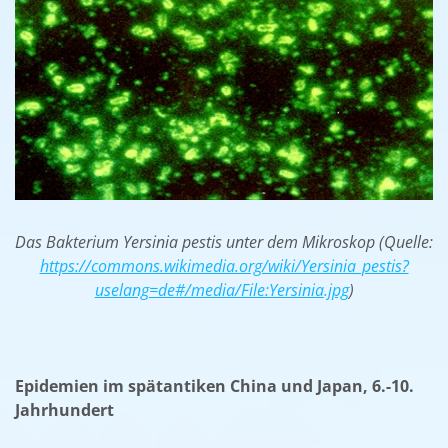
Das Bakterium Yersinia pestis unter dem Mikroskop (Quelle:
https://commons.wikimedia.org/wiki/Yersinia_pestis?
uselang=de#/media/File:Yersinia.jpg
)
Epidemien im spätantiken China und Japan, 6.-10.
Jahrhundert