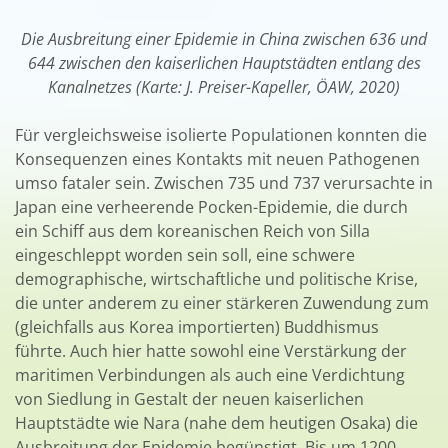
Die Ausbreitung einer Epidemie in China zwischen 636 und
644 zwischen den kaiserlichen Hauptstädten entlang des
Kanalnetzes (Karte: J. Preiser-Kapeller, ÖAW, 2020)
Für vergleichsweise isolierte Populationen konnten die
Konsequenzen eines Kontakts mit neuen Pathogenen
umso fataler sein. Zwischen 735 und 737 verursachte in
Japan eine verheerende Pocken-Epidemie, die durch
ein Schiff aus dem koreanischen Reich von Silla
eingeschleppt worden sein soll, eine schwere
demographische, wirtschaftliche und politische Krise,
die unter anderem zu einer stärkeren Zuwendung zum
(gleichfalls aus Korea importierten) Buddhismus
führte. Auch hier hatte sowohl eine Verstärkung der
maritimen Verbindungen als auch eine Verdichtung
von Siedlung in Gestalt der neuen kaiserlichen
Hauptstädte wie Nara (nahe dem heutigen Osaka) die
Ausbreitung der Epidemie begünstigt. Bis um 1200