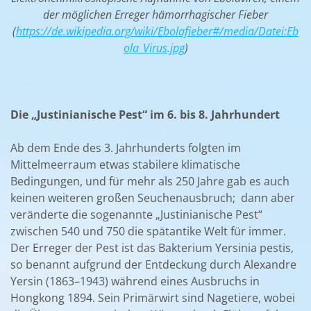
der möglichen Erreger hämorrhagischer Fieber
(
https://de.wikipedia.org/wiki/Ebolafieber#/media/Datei:Eb
ola_Virus.jpg
)
Die „Justinianische Pest“ im 6. bis 8. Jahrhundert
Ab dem Ende des 3. Jahrhunderts folgten im
Mittelmeerraum etwas stabilere klimatische
Bedingungen, und für mehr als 250 Jahre gab es auch
keinen weiteren großen Seuchenausbruch; dann aber
veränderte die sogenannte „Justinianische Pest“
zwischen 540 und 750 die spätantike Welt für immer.
Der Erreger der Pest ist das Bakterium Yersinia pestis,
so benannt aufgrund der Entdeckung durch Alexandre
Yersin (1863–1943) während eines Ausbruchs in
Hongkong 1894. Sein Primärwirt sind Nagetiere, wobei