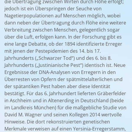
die Übertragung zwischen Wirten durch Flöhe erfolgt;
jedoch ist ein Überspringen der Seuche von
Nagetierpopulationen auf Menschen möglich, wobei
dann neben der Übertragung durch Flöhe eine weitere
Verbreitung zwischen Menschen, gelegentlich sogar
über die Luft, erfolgen kann. In der Forschung gibt es
eine lange Debatte, ob der 1894 identifizierte Erreger
mit jenen der Pestepidemien des 14. bis 17.
Jahrhunderts („Schwarzer Tod“) und des 6. bis 8.
Jahrhunderts („Justinianische Pest“) identisch ist. Neue
Ergebnisse der DNA-Analysen von Erregern in den
Überresten von Opfern der spätmittelalterlichen und
der spätantiken Pest haben aber diese Identität
bestätigt. Für das 6. Jahrhundert lieferten Gräberfelder
in Aschheim und in Altenerding in Deutschland (beide
im Landkreis München) für die maßgebliche Studie von
David M. Wagner und seinen Kollegen 2014 wertvolle
Hinweise. Die dort rekonstruierten genetischen
Merkmale verweisen auf einen Yersinia-Erregerstamm,