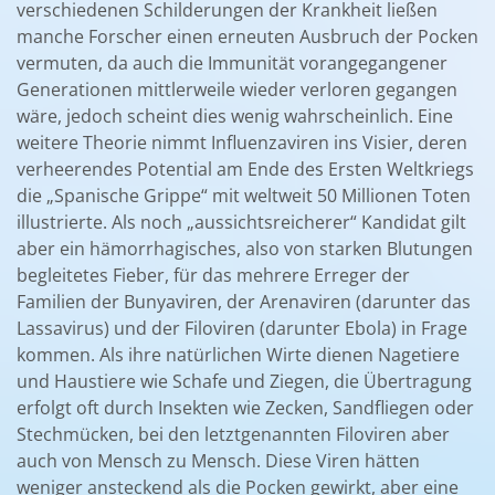
verschiedenen Schilderungen der Krankheit ließen
manche Forscher einen erneuten Ausbruch der Pocken
vermuten, da auch die Immunität vorangegangener
Generationen mittlerweile wieder verloren gegangen
wäre, jedoch scheint dies wenig wahrscheinlich. Eine
weitere Theorie nimmt Influenzaviren ins Visier, deren
verheerendes Potential am Ende des Ersten Weltkriegs
die „Spanische Grippe“ mit weltweit 50 Millionen Toten
illustrierte. Als noch „aussichtsreicherer“ Kandidat gilt
aber ein hämorrhagisches, also von starken Blutungen
begleitetes Fieber, für das mehrere Erreger der
Familien der Bunyaviren, der Arenaviren (darunter das
Lassavirus) und der Filoviren (darunter Ebola) in Frage
kommen. Als ihre natürlichen Wirte dienen Nagetiere
und Haustiere wie Schafe und Ziegen, die Übertragung
erfolgt oft durch Insekten wie Zecken, Sandfliegen oder
Stechmücken, bei den letztgenannten Filoviren aber
auch von Mensch zu Mensch. Diese Viren hätten
weniger ansteckend als die Pocken gewirkt, aber eine