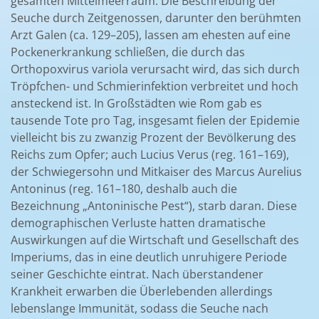
gesamten Mittelmeerraum. Die Beschreibung der
Seuche durch Zeitgenossen, darunter den berühmten
Arzt Galen (ca. 129–205), lassen am ehesten auf eine
Pockenerkrankung schließen, die durch das
Orthopoxvirus variola verursacht wird, das sich durch
Tröpfchen- und Schmierinfektion verbreitet und hoch
ansteckend ist. In Großstädten wie Rom gab es
tausende Tote pro Tag, insgesamt fielen der Epidemie
vielleicht bis zu zwanzig Prozent der Bevölkerung des
Reichs zum Opfer; auch Lucius Verus (reg. 161–169),
der Schwiegersohn und Mitkaiser des Marcus Aurelius
Antoninus (reg. 161–180, deshalb auch die
Bezeichnung „Antoninische Pest“), starb daran. Diese
demographischen Verluste hatten dramatische
Auswirkungen auf die Wirtschaft und Gesellschaft des
Imperiums, das in eine deutlich unruhigere Periode
seiner Geschichte eintrat. Nach überstandener
Krankheit erwarben die Überlebenden allerdings
lebenslange Immunität, sodass die Seuche nach