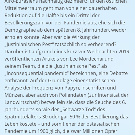
Afro-Eurasiens nachhaltig dezimiert; für den östlichen
Mittelmeerraum geht man von einer dauerhaften
Reduktion auf die Hälfte bis ein Drittel der
Bevölkerungszahl vor der Pandemie aus, ehe sich die
Demographie ab dem späteren 8. Jahrhundert wieder
erholen konnte. Aber war die Wirkung der
„Justinianischen Pest“ tatsächlich so verheerend?
Darüber ist aufgrund eines kurz vor Weihnachten 2019
veröffentlichten Artikels von Lee Mordechai und
seinem Team, die die „Justinianische Pest“ als
„inconsequential pandemic“ bezeichnen, eine Debatte
entbrannt. Auf der Grundlage einer statistischen
Analyse der Frequenz von Papyri, Inschriften und
Münzen, aber auch von Pollendaten (zur Intensität der
Landwirtschaft) bezweifeln sie, dass die Seuche des 6.
Jahrhunderts so wie der „Schwarze Tod“ des
Spätmittelalters 30 oder gar 50 % der Bevölkerung das
Leben kostete – und somit eher der ostasiatischen
Pandemie um 1900 glich, die zwar Millionen Opfer