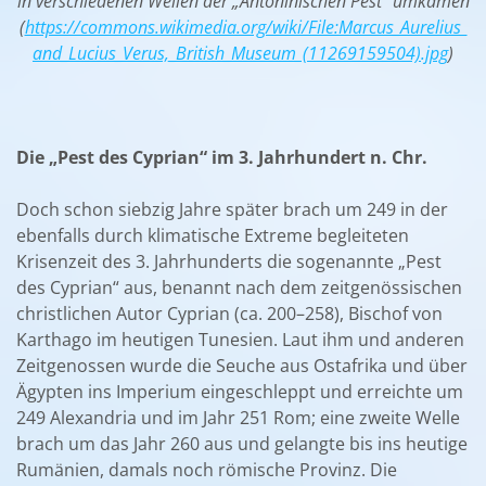
in verschiedenen Wellen der „Antoninischen Pest“ umkamen
(
https://commons.wikimedia.org/wiki/File:Marcus_Aurelius_
and_Lucius_Verus,_British_Museum_(11269159504).jpg
)
Die „Pest des Cyprian“ im 3. Jahrhundert n. Chr.
Doch schon siebzig Jahre später brach um 249 in der
ebenfalls durch klimatische Extreme begleiteten
Krisenzeit des 3. Jahrhunderts die sogenannte „Pest
des Cyprian“ aus, benannt nach dem zeitgenössischen
christlichen Autor Cyprian (ca. 200–258), Bischof von
Karthago im heutigen Tunesien. Laut ihm und anderen
Zeitgenossen wurde die Seuche aus Ostafrika und über
Ägypten ins Imperium eingeschleppt und erreichte um
249 Alexandria und im Jahr 251 Rom; eine zweite Welle
brach um das Jahr 260 aus und gelangte bis ins heutige
Rumänien, damals noch römische Provinz. Die