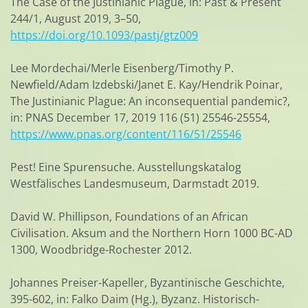
The Case of the Justinianic Plague, in: Past & Present
244/1, August 2019, 3–50,
https://doi.org/10.1093/pastj/gtz009
Lee Mordechai/Merle Eisenberg/Timothy P.
Newfield/Adam Izdebski/Janet E. Kay/Hendrik Poinar,
The Justinianic Plague: An inconsequential pandemic?,
in: PNAS December 17, 2019 116 (51) 25546-25554,
https://www.pnas.org/content/116/51/25546
Pest! Eine Spurensuche. Ausstellungskatalog
Westfälisches Landesmuseum, Darmstadt 2019.
David W. Phillipson, Foundations of an African
Civilisation. Aksum and the Northern Horn 1000 BC-AD
1300, Woodbridge-Rochester 2012.
Johannes Preiser-Kapeller, Byzantinische Geschichte,
395-602, in: Falko Daim (Hg.), Byzanz. Historisch-