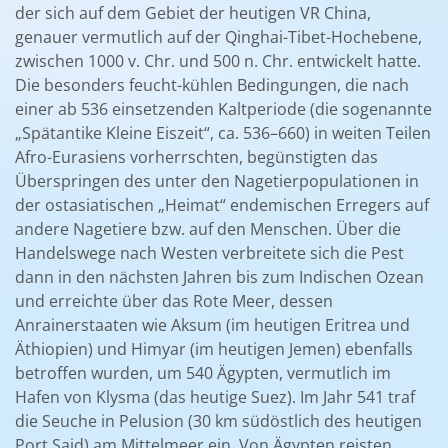
der sich auf dem Gebiet der heutigen VR China,
genauer vermutlich auf der Qinghai-Tibet-Hochebene,
zwischen 1000 v. Chr. und 500 n. Chr. entwickelt hatte.
Die besonders feucht-kühlen Bedingungen, die nach
einer ab 536 einsetzenden Kaltperiode (die sogenannte
„Spätantike Kleine Eiszeit“, ca. 536–660) in weiten Teilen
Afro-Eurasiens vorherrschten, begünstigten das
Überspringen des unter den Nagetierpopulationen in
der ostasiatischen „Heimat“ endemischen Erregers auf
andere Nagetiere bzw. auf den Menschen. Über die
Handelswege nach Westen verbreitete sich die Pest
dann in den nächsten Jahren bis zum Indischen Ozean
und erreichte über das Rote Meer, dessen
Anrainerstaaten wie Aksum (im heutigen Eritrea und
Äthiopien) und Himyar (im heutigen Jemen) ebenfalls
betroffen wurden, um 540 Ägypten, vermutlich im
Hafen von Klysma (das heutige Suez). Im Jahr 541 traf
die Seuche in Pelusion (30 km südöstlich des heutigen
Port Said) am Mittelmeer ein. Von Ägypten reisten