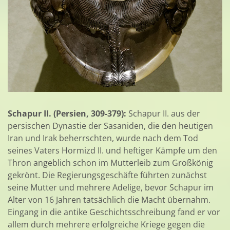
Schapur II. (Persien, 309-379):
Schapur II. aus der
persischen Dynastie der Sasaniden, die den heutigen
Iran und Irak beherrschten, wurde nach dem Tod
seines Vaters Hormizd II. und heftiger Kämpfe um den
Thron angeblich schon im Mutterleib zum Großkönig
gekrönt. Die Regierungsgeschäfte führten zunächst
seine Mutter und mehrere Adelige, bevor Schapur im
Alter von 16 Jahren tatsächlich die Macht übernahm.
Eingang in die antike Geschichtsschreibung fand er vor
allem durch mehrere erfolgreiche Kriege gegen die