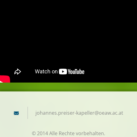
johannes
.preiser
-kapelle
r@oeaw.a
c.at
© 2014 Alle Rechte vorbehalten.