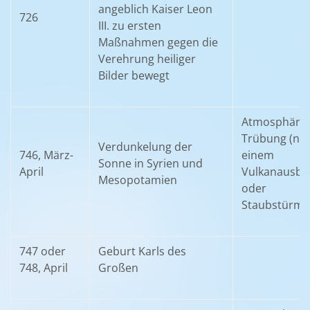
angeblich Kaiser Leon
726
III. zu ersten
Maßnahmen gegen die
Verehrung heiliger
Bilder bewegt
Atmosphäris
Trübung (na
Verdunkelung der
746, März-
einem
Sonne in Syrien und
April
Vulkanausbr
Mesopotamien
oder
Staubstürme
747 oder
Geburt Karls des
748, April
Großen