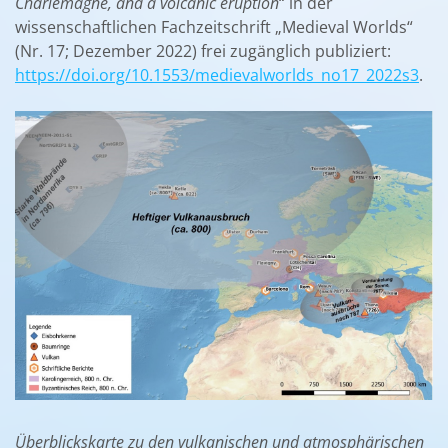
Charlemagne, and a volcanic eruption
“ in der
wissenschaftlichen Fachzeitschrift „Medieval Worlds“
(Nr. 17; Dezember 2022) frei zugänglich publiziert:
https://doi.org/10.1553/medievalworlds_no17_2022s3
.
Überblickskarte zu den vulkanischen und atmosphärischen