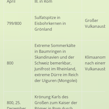
April
III. in Rom
Sulfatspitze in
Großer
799/800
Eisbohrkernen in
Vulkanausbr
Grönland
Extreme Sommerkälte
in Baumringen in
Skandinavien und der
Klimaanomal
800
Schweiz bemerkbar,
nach einem
Junifrost im Rheinland,
Vulkanausbr
extreme Dürre im Reich
der Uiguren (Mongolei)
Krönung Karls des
800, 25.
Großen zum Kaiser der
Dezember
Römer in Rom durch