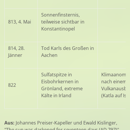
Sonnenfinsternis,
813, 4. Mai
teilweise sichtbar in
Konstantinopel
814, 28.
Tod Karls des Großen in
Jänner
Aachen
Sulfatspitze in
Klimaanomal
Eisbohrkernen in
nach einem
822
Grönland, extreme
Vulkanausbr
Kälte in Irland
(Katla auf Isl
Aus:
Johannes Preiser-Kapeller und Ewald Kislinger,
"The sun was darkened for seventeen days (AD 797)".