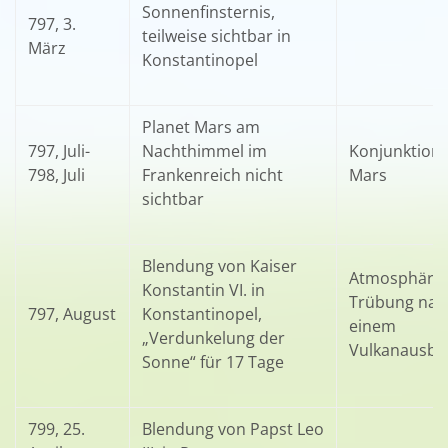
Sonnenfinsternis,
797, 3.
teilweise sichtbar in
März
Konstantinopel
Planet Mars am
797, Juli-
Nachthimmel im
Konjunktion 
798, Juli
Frankenreich nicht
Mars
sichtbar
Blendung von Kaiser
Atmosphäris
Konstantin VI. in
Trübung nac
797, August
Konstantinopel,
einem
„Verdunkelung der
Vulkanausbr
Sonne“ für 17 Tage
799, 25.
Blendung von Papst Leo