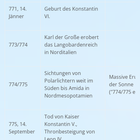
771, 14.
Geburt des Konstantin
Jänner
VI.
Karl der Große erobert
773/774
das Langobardenreich
in Norditalien
Sichtungen von
Massive Erup
Polarlichtern weit im
774/775
der Sonne
Süden bis Amida in
("774/775 eve
Nordmesopotamien
Tod von Kaiser
775, 14.
Konstantin V.,
September
Thronbesteigung von
Leon IV.