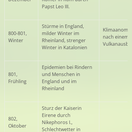
Papst Leo III.
Stürme in England,
Klimaanomal
800-801,
milder Winter im
nach einem
Winter
Rheinland, strenger
Vulkanausbr
Winter in Katalonien
Epidemien bei Rindern
801,
und Menschen in
Frühling
England und im
Rheinland
Sturz der Kaiserin
Eirene durch
802,
Nikephoros I.,
Oktober
Schlechtwetter in