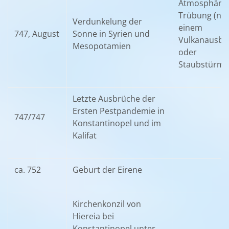
Atmosphäris
Trübung (na
Verdunkelung der
einem
747, August
Sonne in Syrien und
Vulkanausbr
Mesopotamien
oder
Staubstürme
Letzte Ausbrüche der
Ersten Pestpandemie in
747/747
Konstantinopel und im
Kalifat
ca. 752
Geburt der Eirene
Kirchenkonzil von
Hiereia bei
Konstantinopel unter