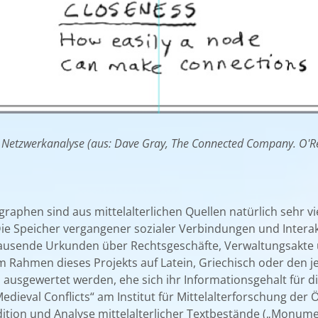
n Netzwerkanalyse (aus: Dave Gray, The Connected Company. O'Re
raphen sind aus mittelalterlichen Quellen natürlich sehr vie
e Speicher vergangener sozialer Verbindungen und Interak
sende Urkunden über Rechtsgeschäfte, Verwaltungsakte und
im Rahmen dieses Projekts auf Latein, Griechisch oder den 
nd ausgewertet werden, ehe sich ihr Informationsgehalt für d
Medieval Conflicts“ am Institut für Mittelalterforschung de
ition und Analyse mittelalterlicher Textbestände („Monum