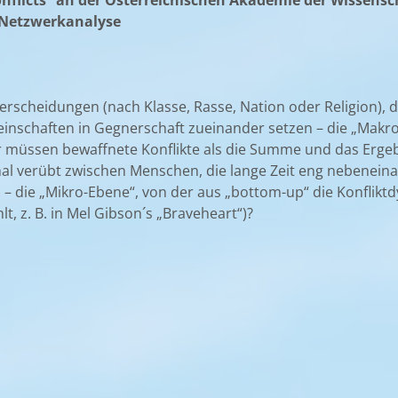
nflicts“ an der Österreichischen Akademie der Wissensc
r Netzwerkanalyse
erscheidungen (nach Klasse, Rasse, Nation oder Religion), 
inschaften in Gegnerschaft zueinander setzen – die „Makro
r müssen bewaffnete Konflikte als die Summe und das Ergeb
l verübt zwischen Menschen, die lange Zeit eng nebeneina
) – die „Mikro-Ebene“, von der aus „bottom-up“ die Konflik
t, z. B. in Mel Gibson´s „Braveheart“)?