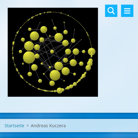
Startseite
>
Andreas Kuczera