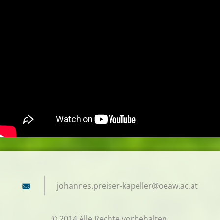
johannes
.preiser
-kapelle
r@oeaw.a
c.at
© 2014 Alle Rechte vorbehalten.