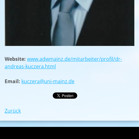
Website:
www.adwmainz.de/mitarbeiter/profil/dr-
andreas-kuczera.html
Email:
kuczera@uni-mainz.de
Zurück